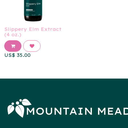
Slippery Elm Extract
(4 oz.)
US$
35.00